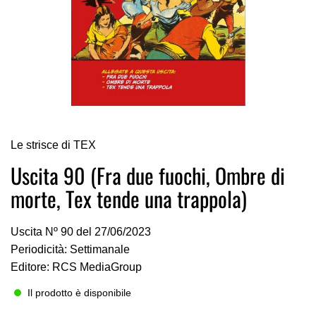
Vai
Le strisce di TEX
all'inizio
della
Uscita 90 (Fra due fuochi, Ombre di
galleria
morte, Tex tende una trappola)
di
immagini
Uscita Nº 90 del 27/06/2023
Periodicità: Settimanale
Editore: RCS MediaGroup
Il prodotto è disponibile