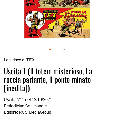
Vai
Le strisce di TEX
all'inizio
della
Uscita 1 (Il totem misterioso, La
galleria
roccia parlante, Il ponte minato
di
immagini
[inedita])
Uscita Nº 1 del 12/10/2021
Periodicità: Settimanale
Editore: RCS MediaGroup