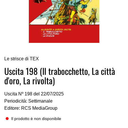
Vai
Le strisce di TEX
all'inizio
della
Uscita 198 (Il trabocchetto, La città
galleria
d'oro, La rivolta)
di
immagini
Uscita Nº 198 del 22/07/2025
Periodicità: Settimanale
Editore: RCS MediaGroup
Il prodotto è non disponibile