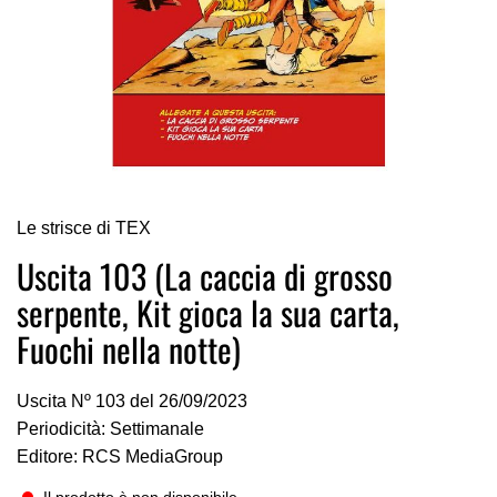
Vai
Le strisce di TEX
all'inizio
della
Uscita 103 (La caccia di grosso
galleria
serpente, Kit gioca la sua carta,
di
immagini
Fuochi nella notte)
Uscita Nº 103 del 26/09/2023
Periodicità: Settimanale
Editore: RCS MediaGroup