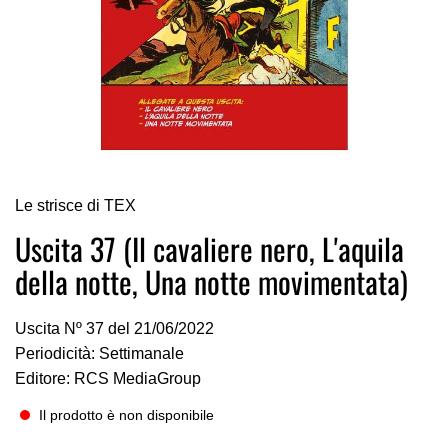
Vai
Le strisce di TEX
all'inizio
della
Uscita 37 (Il cavaliere nero, L'aquila
galleria
della notte, Una notte movimentata)
di
immagini
Uscita Nº 37 del 21/06/2022
Periodicità: Settimanale
Editore: RCS MediaGroup
Il prodotto è non disponibile