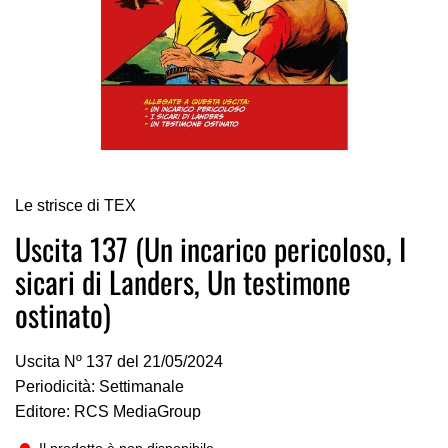
Vai
Le strisce di TEX
all'inizio
della
Uscita 137 (Un incarico pericoloso, I
galleria
sicari di Landers, Un testimone
di
immagini
ostinato)
Uscita Nº 137 del 21/05/2024
Periodicità: Settimanale
Editore: RCS MediaGroup