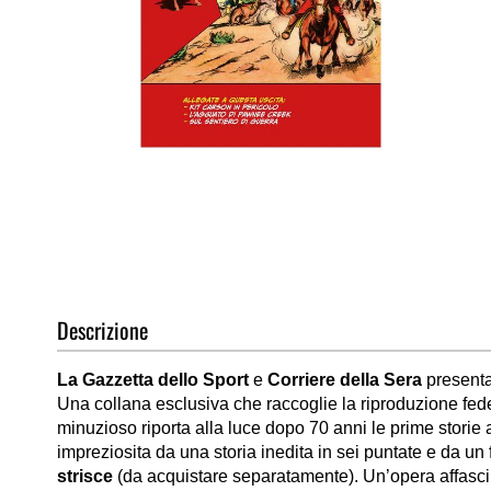
Vai
all'inizio
della
galleria
di
immagini
Descrizione
La Gazzetta dello Sport
e
Corriere della Sera
presenta
Una collana esclusiva che raccoglie la riproduzione fed
minuzioso riporta alla luce dopo 70 anni le prime storie
impreziosita da una storia inedita in sei puntate e da un 
strisce
(da acquistare separatamente). Un’opera affasci