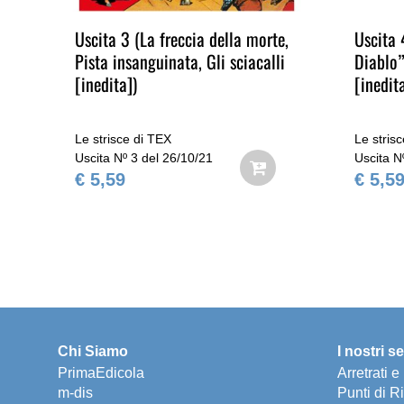
 La
Uscita 3 (La freccia della morte,
Uscita 
Pista insanguinata, Gli sciacalli
Diablo”
[inedita])
[inedit
Le strisce di TEX
Le stris
Uscita Nº 3 del 26/10/21
Uscita N
€ 5,59
€ 5,5
Chi Siamo
I nostri se
PrimaEdicola
Arretrati 
m-dis
Punti di Ri