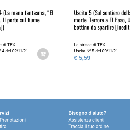
4 (La mano fantasma, “El
Uscita 5 (Sul sentiero dell
, Il porto sul fiume
morte, Terrore a El Paso, 
a])
bottino da spartire [inedit
ce di TEX
Le strisce di TEX
º 4 del 02/11/21
Uscita Nº 5 del 09/11/21
9
€ 5,59
rvizi
Bisogno d'aiuto?
e Prenotazioni
Assistenza clienti
tiro
Traccia il tuo ordine