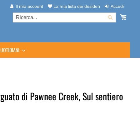
Il mio account
La mia lista dei desideri
Accedi
Carrel
Cerca
Cerca
UOTIDIANI
agguato di Pawnee Creek, Sul sentiero