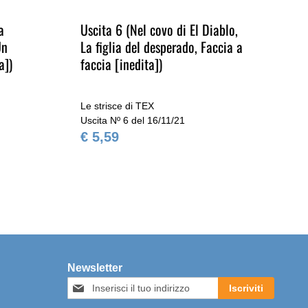
a
Uscita 6 (Nel covo di El Diablo,
Us
Un
La figlia del desperado, Faccia a
di 
a])
faccia [inedita])
Un
Le strisce di TEX
Le 
Uscita Nº 6 del 16/11/21
Usc
€ 5,59
€ 
Newsletter
Iscriviti
Iscriviti
alla