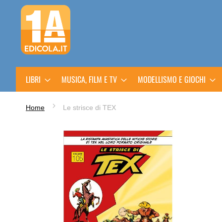
Salta
al
contenuto
LIBRI
MUSICA, FILM E TV
MODELLISMO E GIOCHI
Home
Le strisce di TEX
Vai
alla
fine
della
galleria
di
immagini