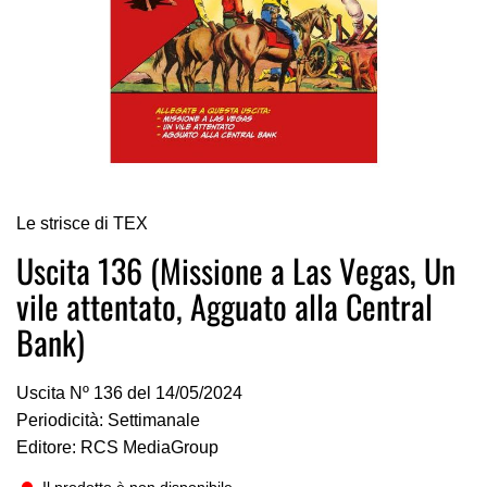
Vai
Le strisce di TEX
all'inizio
della
Uscita 136 (Missione a Las Vegas, Un
galleria
vile attentato, Agguato alla Central
di
immagini
Bank)
Uscita Nº 136 del 14/05/2024
Periodicità: Settimanale
Editore: RCS MediaGroup