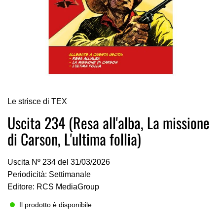
Vai
Le strisce di TEX
all'inizio
della
Uscita 234 (Resa all'alba, La missione
galleria
di Carson, L'ultima follia)
di
immagini
Uscita Nº 234 del 31/03/2026
Periodicità: Settimanale
Editore: RCS MediaGroup
Il prodotto è disponibile