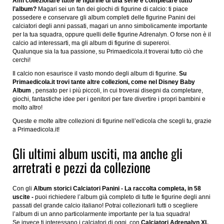
Ami collezionare tutte le figurine di una serie e completare tutto
l’album?
Magari sei un fan dei giochi di figurine di calcio: ti piace
possedere e conservare gli album completi delle figurine Panini dei
calciatori degli anni passati, magari un anno simbolicamente importante
per la tua squadra, oppure quelli delle figurine Adrenalyn. O forse non è il
calcio ad interessarti, ma gli album di figurine di supereroi.
Qualunque sia la tua passione, su Primaedicola.it troverai tutto ciò che
cerchi!
Il calcio non esaurisce il vasto mondo degli album di figurine.
Su
Primaedicola.it trovi tante altre collezioni, come nel Disney Baby
Album
, pensato per i più piccoli, in cui troverai disegni da completare,
giochi, fantastiche idee per i genitori per fare divertire i propri bambini e
molto altro!
Queste e molte altre collezioni di figurine nell’edicola che scegli tu, grazie
a Primaedicola.it!
Gli ultimi album usciti, ma anche gli
arretrati e pezzi da collezione
Con gli
Album storici Calciatori Panini - La raccolta completa, in 58
uscite -
puoi richiedere l’album già completo di tutte le figurine degli anni
passati del grande calcio italiano! Potrai collezionarli tutti o scegliere
l’album di un anno particolarmente importante per la tua squadra!
Se invece ti interessano i calciatori di oggi, con
Calciatori Adrenalyn XL
,