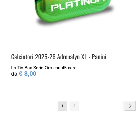
Calciatori 2025-26 Adrenalyn XL - Panini
La Tin Box Serie Oro con 45 card
€ 8,00
Pagina
Pag
Ava
Attualmente
Pagina
1
2
stai
leggendo
la