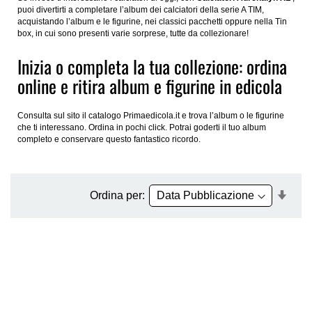
puoi divertirti a completare l’album dei calciatori della serie A TIM,
acquistando l’album e le figurine, nei classici pacchetti oppure nella Tin
box, in cui sono presenti varie sorprese, tutte da collezionare!
Inizia o completa la tua collezione: ordina
online e ritira album e figurine in edicola
Consulta sul sito il catalogo Primaedicola.it e trova l’album o le figurine
che ti interessano. Ordina in pochi click. Potrai goderti il tuo album
completo e conservare questo fantastico ricordo.
Impo
Ordina per:
la
dire
cres