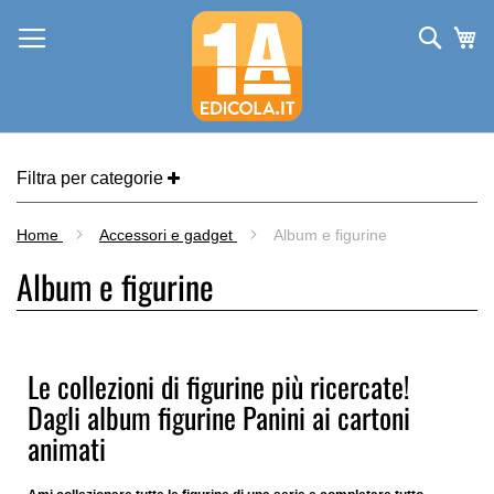
Salta
al
Cerca
Ca
contenuto
Filtra per categorie
Home
Accessori e gadget
Album e figurine
Album e figurine
Le collezioni di figurine più ricercate!
Dagli album figurine Panini ai cartoni
animati