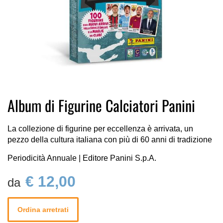
Vai
Album di Figurine Calciatori Panini
all'inizio
della
galleria
La collezione di figurine per eccellenza è arrivata, un
di
pezzo della cultura italiana con più di 60 anni di tradizione
immagini
Periodicità Annuale | Editore Panini S.p.A.
€ 12,00
Ordina arretrati