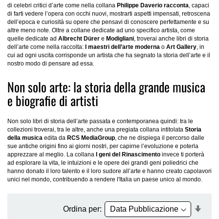
di celebri critici d’arte come nella collana
Philippe Daverio racconta
, capaci
di farti vedere l’opera con occhi nuovi, mostrarti aspetti impensati, retroscena
dell’epoca e curiosità su opere che pensavi di conoscere perfettamente e su
altre meno note. Oltre a collane dedicate ad uno specifico artista, come
quelle dedicate ad
Albrecht Dürer
e
Modigliani
, troverai anche libri di storia
dell’arte come nella raccolta:
I maestri dell’arte moderna
o
Art Gallery
, in
cui ad ogni uscita corrisponde un artista che ha segnato la storia dell’arte e il
nostro modo di pensare ad essa.
Non solo arte: la storia della grande musica
e biografie di artisti
Non solo libri di storia dell’arte passata e contemporanea quindi: tra le
collezioni troverai, tra le altre, anche una pregiata collana intitolata
Storia
della musica
edita da
RCS MediaGroup
, che ne dispiega il percorso dalle
sue antiche origini fino ai giorni nostri, per capirne l’evoluzione e poterla
apprezzare al meglio. La collana
I geni del Rinascimento
invece ti porterà
ad esplorare la vita, le intuizioni e le opere dei grandi geni poliedrici che
hanno donato il loro talento e il loro sudore all’arte e hanno creato capolavori
unici nel mondo, contribuendo a rendere l'Italia un paese unico al mondo.
Impo
Ordina per:
la