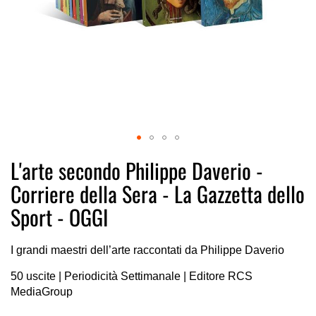
Vai
L'arte secondo Philippe Daverio -
all'inizio
Corriere della Sera - La Gazzetta dello
della
galleria
Sport - OGGI
di
immagini
I grandi maestri dell’arte raccontati da Philippe Daverio
50 uscite | Periodicità Settimanale | Editore RCS
MediaGroup