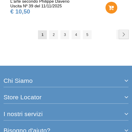
L'arte secondo Philippe Daverio
Uscita Nº 39 del 11/11/2025
€ 10,50
Pagina
Pag
Ava
Attualmente
Pagina
Pagina
Pagina
Pagina
1
2
3
4
5
stai
leggendo
la
pagina
Chi Siamo
Store Locator
I nostri servizi
Bisogno d'aiuto?