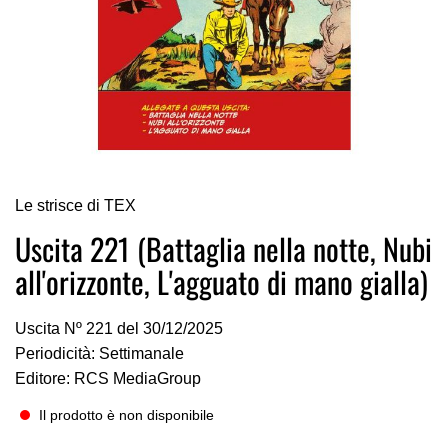
Vai
Le strisce di TEX
all'inizio
della
Uscita 221 (Battaglia nella notte, Nubi
galleria
all'orizzonte, L'agguato di mano gialla)
di
immagini
Uscita Nº 221 del 30/12/2025
Periodicità: Settimanale
Editore: RCS MediaGroup
Il prodotto è non disponibile