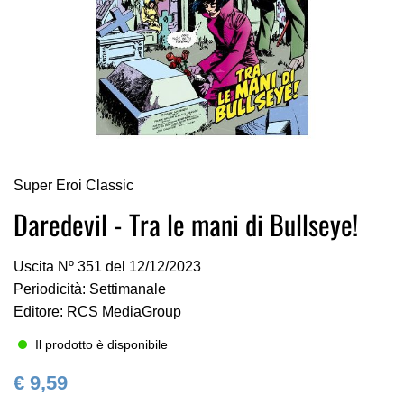
Vai
Super Eroi Classic
all'inizio
della
Daredevil - Tra le mani di Bullseye!
galleria
di
Uscita Nº 351 del 12/12/2023
immagini
Periodicità: Settimanale
Editore: RCS MediaGroup
Il prodotto è disponibile
€ 9,59