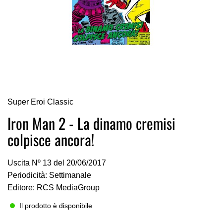
Vai
Super Eroi Classic
all'inizio
della
Iron Man 2 - La dinamo cremisi
galleria
colpisce ancora!
di
immagini
Uscita Nº 13 del 20/06/2017
Periodicità: Settimanale
Editore: RCS MediaGroup
Il prodotto è disponibile