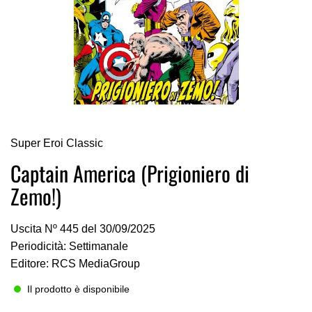
Vai
Super Eroi Classic
all'inizio
della
Captain America (Prigioniero di
galleria
Zemo!)
di
immagini
Uscita Nº 445 del 30/09/2025
Periodicità: Settimanale
Editore: RCS MediaGroup
Il prodotto è disponibile