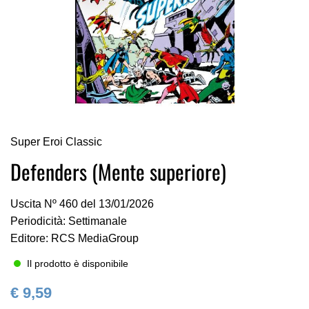
Vai
Super Eroi Classic
all'inizio
della
Defenders (Mente superiore)
galleria
di
Uscita Nº 460 del 13/01/2026
immagini
Periodicità: Settimanale
Editore: RCS MediaGroup
Il prodotto è disponibile
€ 9,59