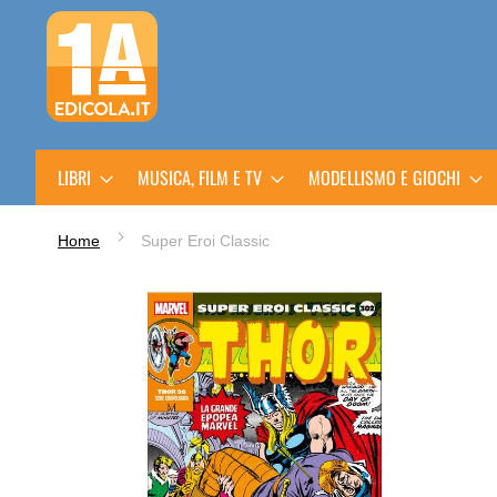
Salta
al
contenuto
LIBRI
MUSICA, FILM E TV
MODELLISMO E GIOCHI
Home
Super Eroi Classic
Vai
alla
fine
della
galleria
di
immagini