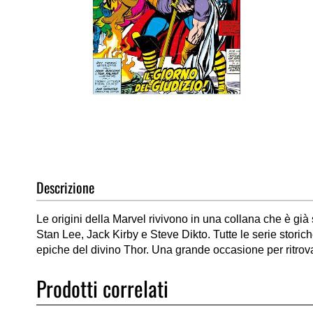
Vai
all'inizio
della
galleria
di
Descrizione
immagini
Le origini della Marvel rivivono in una collana che è gia
Stan Lee, Jack Kirby e Steve Dikto. Tutte le serie storich
epiche del divino Thor. Una grande occasione per ritrovar
Prodotti correlati