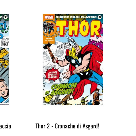
accia
Thor 2 - Cronache di Asgard!
Fa
è t