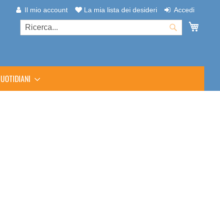
Il mio account
La mia lista dei desideri
Accedi
Carrel
Cerca
Cerca
UOTIDIANI