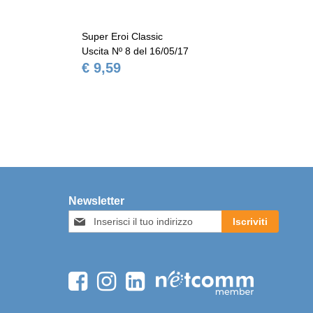
Super Eroi Classic
Sup
Uscita Nº 8 del 16/05/17
Usc
€ 9,59
€ 
Newsletter
Iscriviti
Iscriviti
alla
nostra
Newsletter: