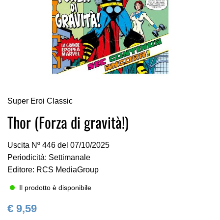
Vai
Super Eroi Classic
all'inizio
della
Thor (Forza di gravità!)
galleria
di
Uscita Nº 446 del 07/10/2025
immagini
Periodicità: Settimanale
Editore: RCS MediaGroup
Il prodotto è disponibile
€ 9,59