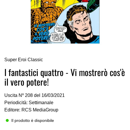
Vai
Super Eroi Classic
all'inizio
della
I fantastici quattro - Vi mostrerò cos'è
galleria
il vero potere!
di
immagini
Uscita Nº 208 del 16/03/2021
Periodicità: Settimanale
Editore: RCS MediaGroup
Il prodotto è disponibile