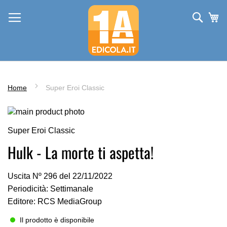
Salta
Cerc
Ca
al
contenuto
Home
Super Eroi Classic
Vai
alla
Vai
Super Eroi Classic
fine
all'inizio
della
della
Hulk - La morte ti aspetta!
galleria
galleria
di
di
Uscita Nº 296 del 22/11/2022
immagini
immagini
Periodicità: Settimanale
Editore: RCS MediaGroup
Il prodotto è disponibile