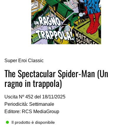
Vai
Super Eroi Classic
all'inizio
della
The Spectacular Spider-Man (Un
galleria
ragno in trappola)
di
immagini
Uscita Nº 452 del 18/11/2025
Periodicità: Settimanale
Editore: RCS MediaGroup
Il prodotto è disponibile