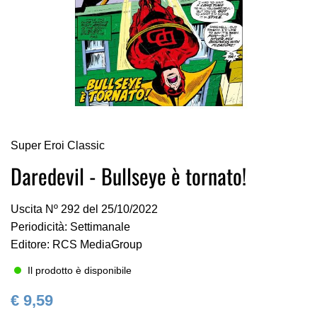
Vai
Super Eroi Classic
all'inizio
della
Daredevil - Bullseye è tornato!
galleria
di
Uscita Nº 292 del 25/10/2022
immagini
Periodicità: Settimanale
Editore: RCS MediaGroup
Il prodotto è disponibile
€ 9,59