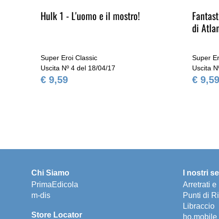
ri
Hulk 1 - L'uomo e il mostro!
Fantast
di Atla
Super Eroi Classic
Super Er
Uscita Nº 4 del 18/04/17
Uscita N
€ 9,59
€ 9,5
Chi Siamo
I nostri se
PrimaEdicola
Arretrati 
m-dis
Punti di Ri
Libraccio
Store Locator
ho.mobile