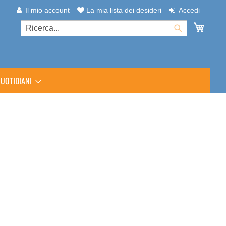
Il mio account
La mia lista dei desideri
Accedi
Carrel
Cerca
Cerca
UOTIDIANI