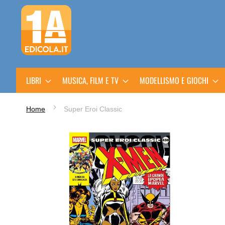
Salta
al
contenuto
LIBRI
MUSICA, FILM E TV
MODELLISMO E GIOCHI
Home
Super Eroi Classic
Vai
alla
fine
della
galleria
di
immagini