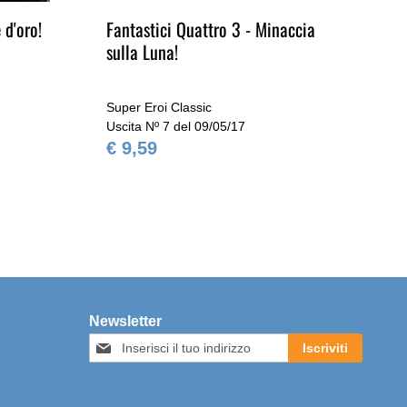
 d'oro!
Fantastici Quattro 3 - Minaccia
Th
sulla Luna!
Super Eroi Classic
Sup
Uscita Nº 7 del 09/05/17
Usc
€ 9,59
€ 
Newsletter
Iscriviti
Iscriviti
alla
nostra
Newsletter: