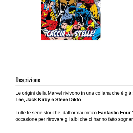
Vai
all'inizio
della
galleria
di
Descrizione
immagini
Le origini della Marvel rivivono in una collana che è gia
Lee, Jack Kirby e Steve Dikto
.
Tutte le serie storiche, dall'ormai mitico
Fantastic Four 
occasione per ritrovare gli albi che ci hanno fatto sognar