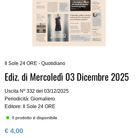
Vai
Il Sole 24 ORE - Quotidiano
all'inizio
della
Ediz. di Mercoledì 03 Dicembre 2025
galleria
di
Uscita Nº 332 del 03/12/2025
immagini
Periodicità: Giornaliero
Editore: Il Sole 24 ORE
Il prodotto è disponibile
€ 4,00