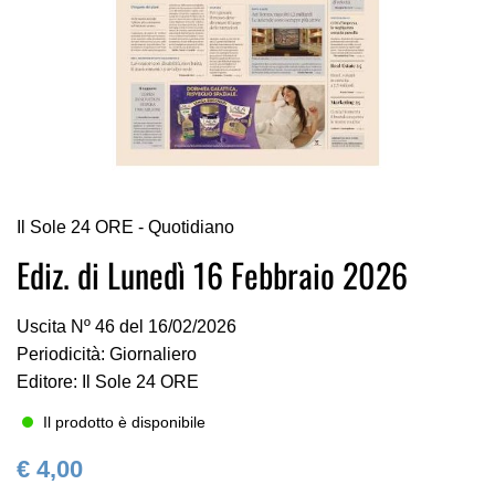
Vai
Il Sole 24 ORE - Quotidiano
all'inizio
della
Ediz. di Lunedì 16 Febbraio 2026
galleria
di
Uscita Nº 46 del 16/02/2026
immagini
Periodicità: Giornaliero
Editore: Il Sole 24 ORE
Il prodotto è disponibile
€ 4,00