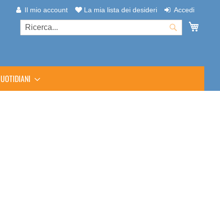
Il mio account
La mia lista dei desideri
Accedi
Carrel
Cerca
Cerca
UOTIDIANI