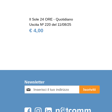
Il Sole 24 ORE - Quotidiano
Il 
Uscita Nº 220 del 11/08/25
Usc
€ 4,00
€ 
Newsletter
Iscriviti
Iscriviti
alla
nostra
Newsletter: