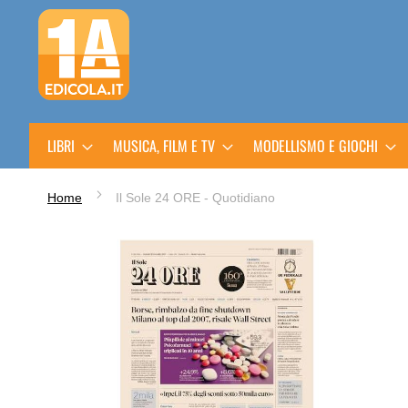
Salta
al
contenuto
LIBRI
MUSICA, FILM E TV
MODELLISMO E GIOCHI
Home
Il Sole 24 ORE - Quotidiano
Vai
alla
fine
della
galleria
di
immagini