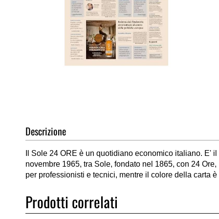
Vai
all'inizio
della
galleria
di
Descrizione
immagini
Il Sole 24 ORE è un quotidiano economico italiano. E' il t
novembre 1965, tra Sole, fondato nel 1865, con 24 Ore, nat
per professionisti e tecnici, mentre il colore della carta
Prodotti correlati