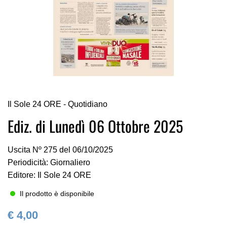
Vai
Il Sole 24 ORE - Quotidiano
all'inizio
della
Ediz. di Lunedì 06 Ottobre 2025
galleria
di
Uscita Nº 275 del 06/10/2025
immagini
Periodicità: Giornaliero
Editore: Il Sole 24 ORE
Il prodotto è disponibile
€ 4,00