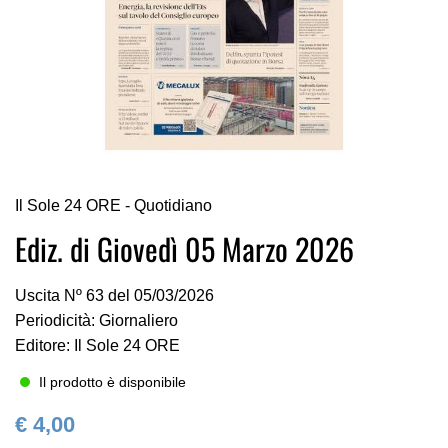
Vai
Il Sole 24 ORE - Quotidiano
all'inizio
della
Ediz. di Giovedì 05 Marzo 2026
galleria
di
Uscita Nº 63 del 05/03/2026
immagini
Periodicità: Giornaliero
Editore: Il Sole 24 ORE
Il prodotto è disponibile
€ 4,00