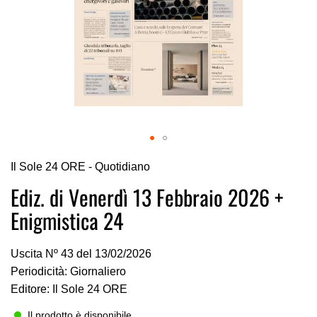
Vai
Il Sole 24 ORE - Quotidiano
all'inizio
della
Ediz. di Venerdì 13 Febbraio 2026 +
galleria
Enigmistica 24
di
immagini
Uscita Nº 43 del 13/02/2026
Periodicità: Giornaliero
Editore: Il Sole 24 ORE
Il prodotto è disponibile