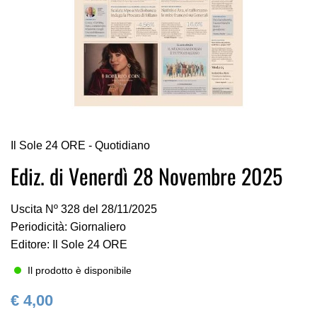
Vai
Il Sole 24 ORE - Quotidiano
all'inizio
della
Ediz. di Venerdì 28 Novembre 2025
galleria
di
Uscita Nº 328 del 28/11/2025
immagini
Periodicità: Giornaliero
Editore: Il Sole 24 ORE
Il prodotto è disponibile
€ 4,00