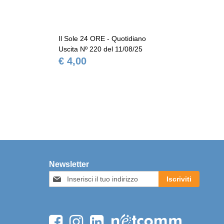
Il Sole 24 ORE - Quotidiano
Il 
Uscita Nº 220 del 11/08/25
Usc
€ 4,00
€ 
Newsletter
Iscriviti
Iscriviti
alla
nostra
Newsletter: