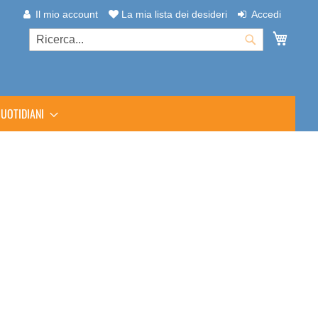
Il mio account
La mia lista dei desideri
Accedi
Carrel
Cerca
Cerca
UOTIDIANI