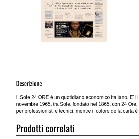
Vai
all'inizio
della
galleria
di
Descrizione
immagini
Il Sole 24 ORE è un quotidiano economico italiano. E' il t
novembre 1965, tra Sole, fondato nel 1865, con 24 Ore, nat
per professionisti e tecnici, mentre il colore della carta
Prodotti correlati