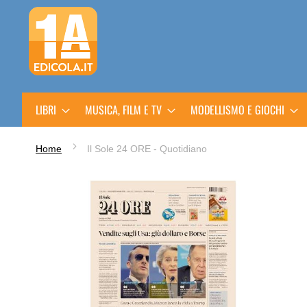
Salta
al
contenuto
LIBRI
MUSICA, FILM E TV
MODELLISMO E GIOCHI
Home
Il Sole 24 ORE - Quotidiano
Vai
alla
fine
della
galleria
di
immagini