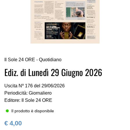
Vai
Il Sole 24 ORE - Quotidiano
all'inizio
della
Ediz. di Lunedì 29 Giugno 2026
galleria
di
Uscita Nº 176 del 29/06/2026
immagini
Periodicità: Giornaliero
Editore: Il Sole 24 ORE
Il prodotto è disponibile
€ 4,00