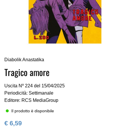
Vai
Diabolik Anastatika
all'inizio
della
Tragico amore
galleria
di
Uscita Nº 224 del 15/04/2025
immagini
Periodicità: Settimanale
Editore: RCS MediaGroup
Il prodotto è disponibile
€ 6,59