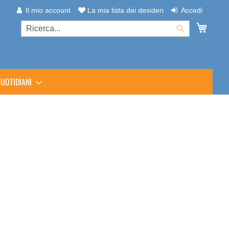
Il mio account
La mia lista dei desideri
Accedi
Carrel
Cerca
Cerca
UOTIDIANI