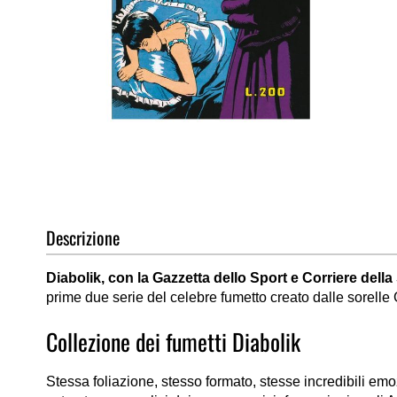
Vai
all'inizio
della
galleria
di
Descrizione
immagini
Diabolik, con la Gazzetta dello Sport e Corriere della
prime due serie del celebre fumetto creato dalle sorelle
Collezione dei fumetti Diabolik
Stessa foliazione, stesso formato, stesse incredibili em