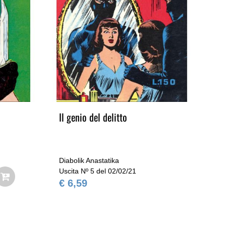
Il genio del delitto
L'
Diabolik Anastatika
Dia
Uscita Nº 5 del 02/02/21
Usc
€ 6,59
€ 