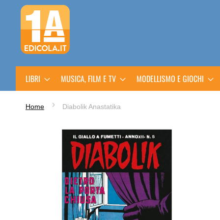
Salta
al
contenuto
LIBRI
MUSICA, FILM E TV
MODELLISMO E GIOCHI
Home
Diabolik Anastatika
Vai
alla
fine
della
galleria
di
immagini