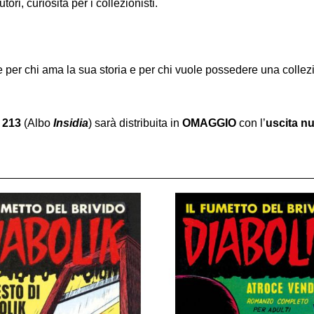
ori, curiosità per i collezionisti.
 per chi ama la sua storia e per chi vuole possedere una collez
 213
(Albo
Insidia
) sarà distribuita in
OMAGGIO
con l’
uscita n