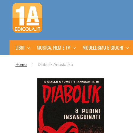
Salta
al
contenuto
LIBRI
MUSICA, FILM E TV
MODELLISMO E GIOCHI
Home
Diabolik Anastatika
Vai
alla
fine
della
galleria
di
immagini