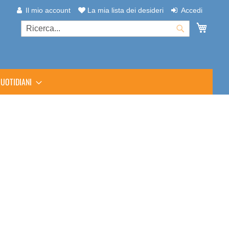
Il mio account
La mia lista dei desideri
Accedi
Carrel
Cerca
Cerca
UOTIDIANI