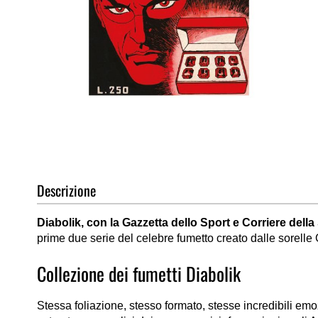
Vai
all'inizio
della
galleria
di
Descrizione
immagini
Diabolik, con la Gazzetta dello Sport e Corriere della
prime due serie del celebre fumetto creato dalle sorelle
Collezione dei fumetti Diabolik
Stessa foliazione, stesso formato, stesse incredibili em