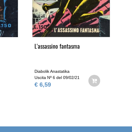
L'assassino fantasma
Te
Diabolik Anastatika
Dia
Uscita Nº 6 del 09/02/21
Usc
€ 6,59
€ 