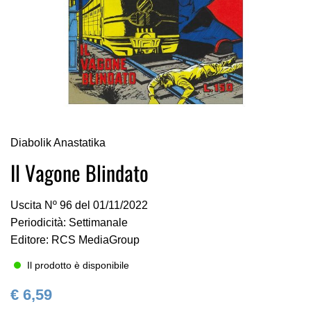
Vai
Diabolik Anastatika
all'inizio
della
Il Vagone Blindato
galleria
di
Uscita Nº 96 del 01/11/2022
immagini
Periodicità: Settimanale
Editore: RCS MediaGroup
Il prodotto è disponibile
€ 6,59