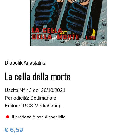
Vai
Diabolik Anastatika
all'inizio
della
La cella della morte
galleria
di
Uscita Nº 43 del 26/10/2021
immagini
Periodicità: Settimanale
Editore: RCS MediaGroup
Il prodotto è non disponibile
€ 6,59