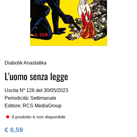
Vai
Diabolik Anastatika
all'inizio
della
L'uomo senza legge
galleria
di
Uscita Nº 126 del 30/05/2023
immagini
Periodicità: Settimanale
Editore: RCS MediaGroup
Il prodotto è non disponibile
€ 6,59