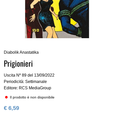
Vai
Diabolik Anastatika
all'inizio
della
Prigionieri
galleria
di
Uscita Nº 89 del 13/09/2022
immagini
Periodicità: Settimanale
Editore: RCS MediaGroup
Il prodotto è non disponibile
€ 6,59