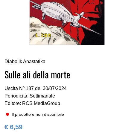
Vai
Diabolik Anastatika
all'inizio
della
Sulle ali della morte
galleria
di
Uscita Nº 187 del 30/07/2024
immagini
Periodicità: Settimanale
Editore: RCS MediaGroup
Il prodotto è non disponibile
€ 6,59