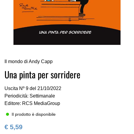
Vai
Il mondo di Andy Capp
all'inizio
della
Una pinta per sorridere
galleria
di
Uscita Nº 9 del 21/10/2022
immagini
Periodicità: Settimanale
Editore: RCS MediaGroup
Il prodotto è disponibile
€ 5,59