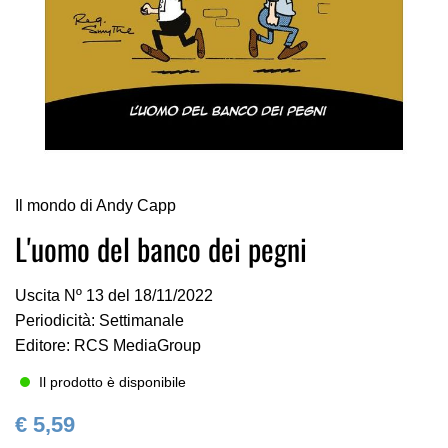
Vai
Il mondo di Andy Capp
all'inizio
della
L'uomo del banco dei pegni
galleria
di
Uscita Nº 13 del 18/11/2022
immagini
Periodicità: Settimanale
Editore: RCS MediaGroup
Il prodotto è disponibile
€ 5,59