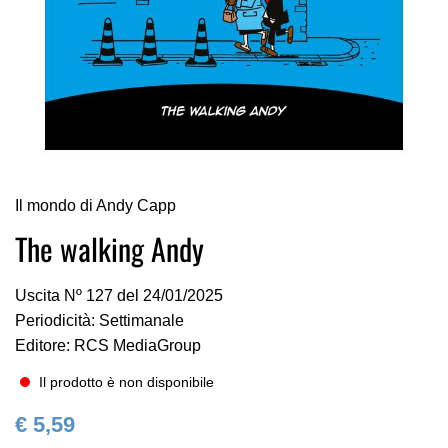
Vai
Il mondo di Andy Capp
all'inizio
della
The walking Andy
galleria
di
Uscita Nº 127 del 24/01/2025
immagini
Periodicità: Settimanale
Editore: RCS MediaGroup
Il prodotto è non disponibile
€ 5,59