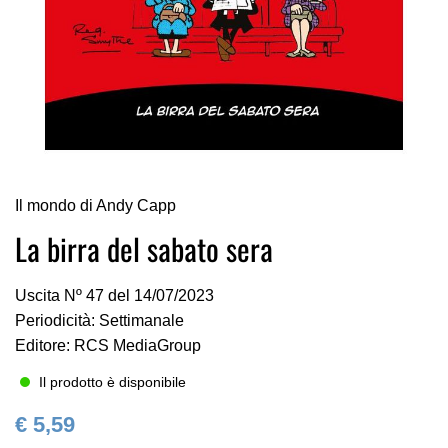
Vai
Il mondo di Andy Capp
all'inizio
della
La birra del sabato sera
galleria
di
Uscita Nº 47 del 14/07/2023
immagini
Periodicità: Settimanale
Editore: RCS MediaGroup
Il prodotto è disponibile
€ 5,59