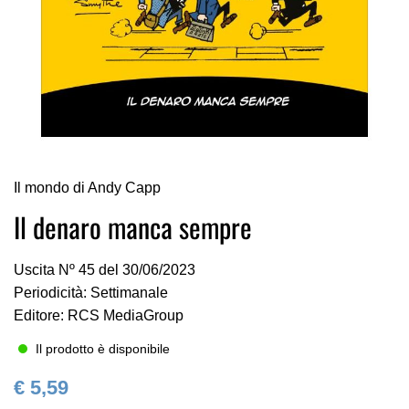
Vai
Il mondo di Andy Capp
all'inizio
della
Il denaro manca sempre
galleria
di
Uscita Nº 45 del 30/06/2023
immagini
Periodicità: Settimanale
Editore: RCS MediaGroup
Il prodotto è disponibile
€ 5,59