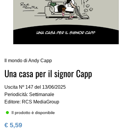
Vai
Il mondo di Andy Capp
all'inizio
della
Una casa per il signor Capp
galleria
di
Uscita Nº 147 del 13/06/2025
immagini
Periodicità: Settimanale
Editore: RCS MediaGroup
Il prodotto è disponibile
€ 5,59