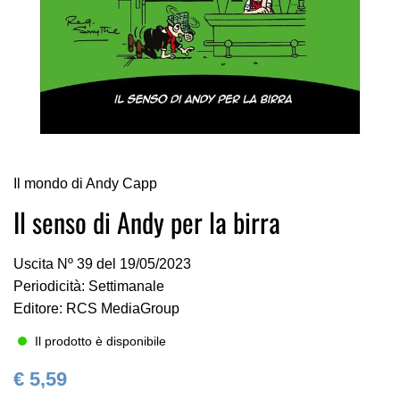
Vai
Il mondo di Andy Capp
all'inizio
della
Il senso di Andy per la birra
galleria
di
Uscita Nº 39 del 19/05/2023
immagini
Periodicità: Settimanale
Editore: RCS MediaGroup
Il prodotto è disponibile
€ 5,59