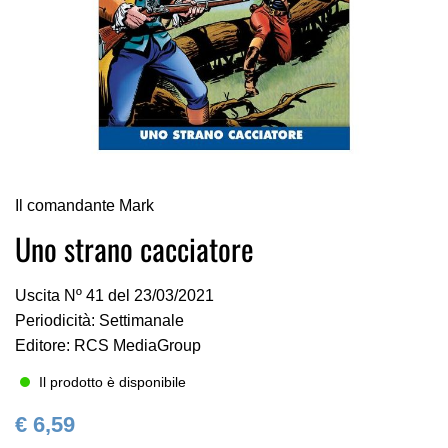
Vai
Il comandante Mark
all'inizio
della
Uno strano cacciatore
galleria
di
Uscita Nº 41 del 23/03/2021
immagini
Periodicità: Settimanale
Editore: RCS MediaGroup
Il prodotto è disponibile
€ 6,59